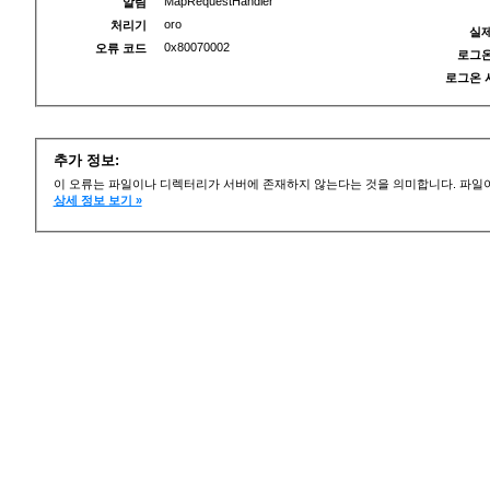
MapRequestHandler
알림
oro
처리기
실제
0x80070002
오류 코드
로그온
로그온 
추가 정보:
이 오류는 파일이나 디렉터리가 서버에 존재하지 않는다는 것을 의미합니다. 파일이
상세 정보 보기 »