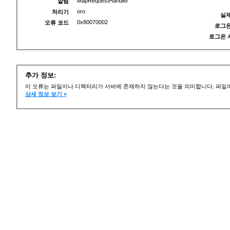
MapRequestHandler
알림
oro
처리기
실제
0x80070002
오류 코드
로그온
로그온 
추가 정보:
이 오류는 파일이나 디렉터리가 서버에 존재하지 않는다는 것을 의미합니다. 파일이
상세 정보 보기 »