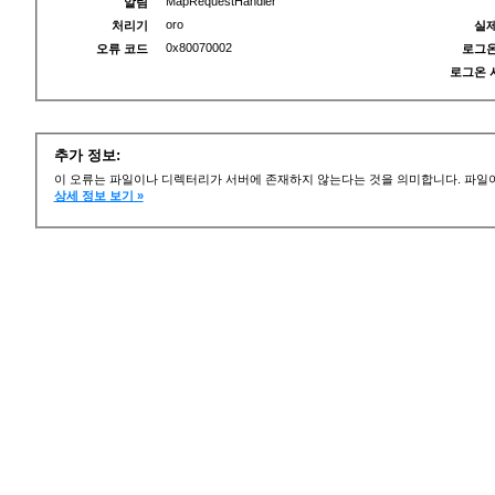
MapRequestHandler
알림
oro
처리기
실제
0x80070002
오류 코드
로그온
로그온 
추가 정보:
이 오류는 파일이나 디렉터리가 서버에 존재하지 않는다는 것을 의미합니다. 파일이
상세 정보 보기 »