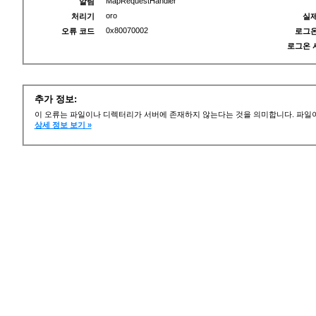
MapRequestHandler
알림
oro
처리기
실제
0x80070002
오류 코드
로그온
로그온 
추가 정보:
이 오류는 파일이나 디렉터리가 서버에 존재하지 않는다는 것을 의미합니다. 파일이
상세 정보 보기 »