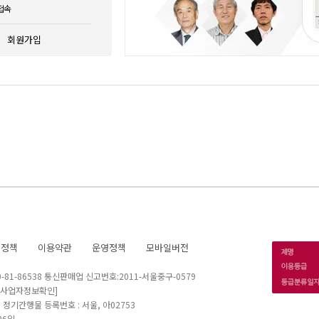
접속
회원가입
호정책
이용약관
운영정책
모바일버전
1-86538 통신판매업 신고번호:2011-서울중구-0579
[사업자정보확인]
 I 정기간행물 등록번호 : 서울, 아02753
26일