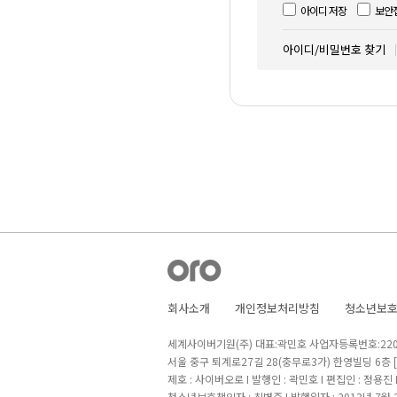
아이디 저장
보안
아이디/비밀번호 찾기
회사소개
개인정보처리방침
청소년보
세계사이버기원(주) 대표:곽민호 사업자등록번호:220-8
서울 중구 퇴계로27길 28(충무로3가) 한영빌딩 6층
제호 : 사이버오로 I 발행인 : 곽민호 I 편집인 : 정용진
청소년보호책임자 : 최병준 I 발행일자 : 2013년 7월 