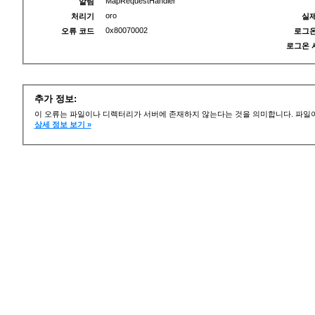
MapRequestHandler
알림
oro
처리기
실제
0x80070002
오류 코드
로그온
로그온 
추가 정보:
이 오류는 파일이나 디렉터리가 서버에 존재하지 않는다는 것을 의미합니다. 파일이
상세 정보 보기 »