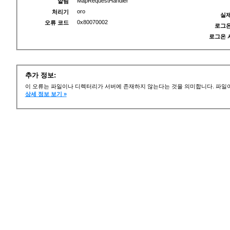
MapRequestHandler
알림
oro
처리기
실제
0x80070002
오류 코드
로그온
로그온 
추가 정보:
이 오류는 파일이나 디렉터리가 서버에 존재하지 않는다는 것을 의미합니다. 파일이
상세 정보 보기 »