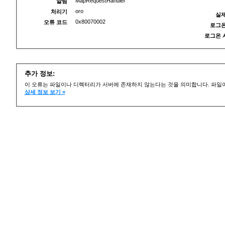
MapRequestHandler
알림
oro
처리기
실제
0x80070002
오류 코드
로그온
로그온 
추가 정보:
이 오류는 파일이나 디렉터리가 서버에 존재하지 않는다는 것을 의미합니다. 파일이
상세 정보 보기 »