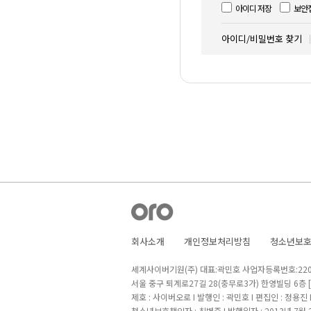
아이디 저장
보안
아이디/비밀번호 찾기
회사소개
개인정보처리방침
청소년보
세계사이버기원(주) 대표:곽민호 사업자등록번호:220-8
서울 중구 퇴계로27길 28(충무로3가) 한영빌딩 6층
제호 : 사이버오로 I 발행인 : 곽민호 I 편집인 : 정용진
청소년보호책임자 : 최병준 I 발행일자 : 2013년 7월 