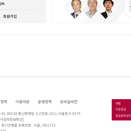
접속
회원가입
호정책
이용약관
운영정책
모바일버전
1-86538 통신판매업 신고번호:2011-서울중구-0579
[사업자정보확인]
 I 정기간행물 등록번호 : 서울, 아02753
26일