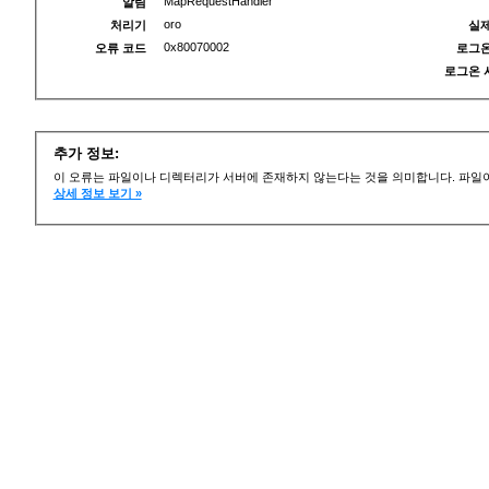
MapRequestHandler
알림
oro
처리기
실제
0x80070002
오류 코드
로그온
로그온 
추가 정보:
이 오류는 파일이나 디렉터리가 서버에 존재하지 않는다는 것을 의미합니다. 파일이
상세 정보 보기 »