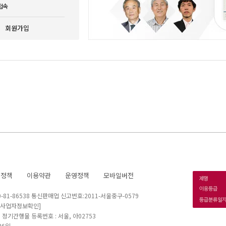
접속
회원가입
호정책
이용약관
운영정책
모바일버전
1-86538 통신판매업 신고번호:2011-서울중구-0579
[사업자정보확인]
 I 정기간행물 등록번호 : 서울, 아02753
26일