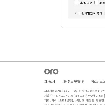
아이디 저장
보안
아이디/비밀번호 찾기
회사소개
개인정보처리방침
청소년보
세계사이버기원(주) 대표:곽민호 사업자등록번호:220-8
서울 중구 퇴계로27길 28(충무로3가) 한영빌딩 6층
제호 : 사이버오로 I 발행인 : 곽민호 I 편집인 : 정용진
청소년보호책임자 : 최병준 I 발행일자 : 2013년 7월 