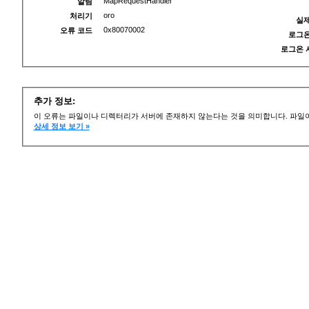
MapRequestHandler
알림
oro
처리기
실제
0x80070002
오류 코드
로그온
로그온 
추가 정보:
이 오류는 파일이나 디렉터리가 서버에 존재하지 않는다는 것을 의미합니다. 파일이
상세 정보 보기 »