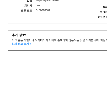
MapRequestHandler
알림
oro
처리기
실제
0x80070002
오류 코드
로그온
로그온 
추가 정보:
이 오류는 파일이나 디렉터리가 서버에 존재하지 않는다는 것을 의미합니다. 파일이
상세 정보 보기 »