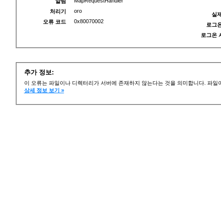
MapRequestHandler
알림
oro
처리기
실제
0x80070002
오류 코드
로그온
로그온 
추가 정보:
이 오류는 파일이나 디렉터리가 서버에 존재하지 않는다는 것을 의미합니다. 파일이
상세 정보 보기 »