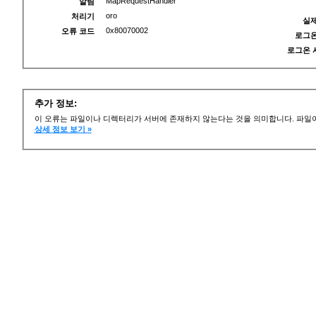
MapRequestHandler
알림
oro
처리기
실제
0x80070002
오류 코드
로그온
로그온 
추가 정보:
이 오류는 파일이나 디렉터리가 서버에 존재하지 않는다는 것을 의미합니다. 파일이
상세 정보 보기 »