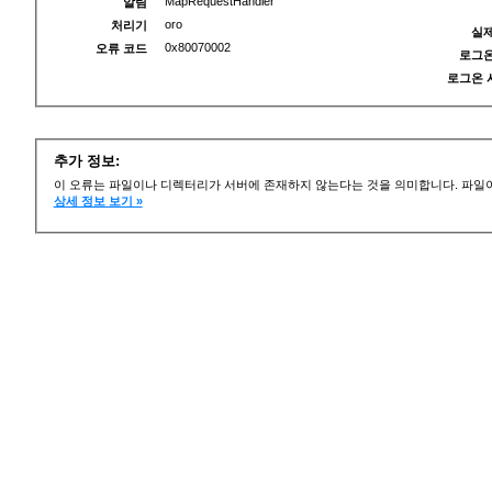
MapRequestHandler
알림
oro
처리기
실제
0x80070002
오류 코드
로그온
로그온 
추가 정보:
이 오류는 파일이나 디렉터리가 서버에 존재하지 않는다는 것을 의미합니다. 파일이
상세 정보 보기 »