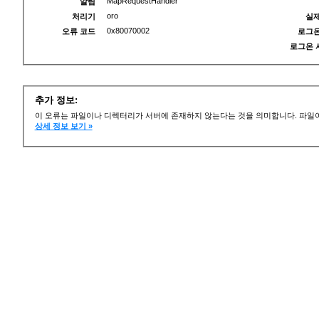
MapRequestHandler
알림
oro
처리기
실제
0x80070002
오류 코드
로그온
로그온 
추가 정보:
이 오류는 파일이나 디렉터리가 서버에 존재하지 않는다는 것을 의미합니다. 파일이
상세 정보 보기 »