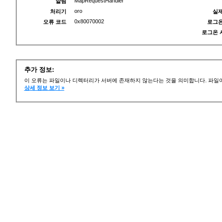
MapRequestHandler
알림
oro
처리기
실제
0x80070002
오류 코드
로그온
로그온 
추가 정보:
이 오류는 파일이나 디렉터리가 서버에 존재하지 않는다는 것을 의미합니다. 파일이
상세 정보 보기 »