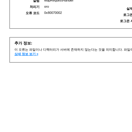
MapRequestHandler
알림
oro
처리기
실제
0x80070002
오류 코드
로그온
로그온 
추가 정보:
이 오류는 파일이나 디렉터리가 서버에 존재하지 않는다는 것을 의미합니다. 파일이
상세 정보 보기 »