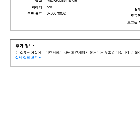
MapRequestHandler
알림
oro
처리기
실제
0x80070002
오류 코드
로그온
로그온 
추가 정보:
이 오류는 파일이나 디렉터리가 서버에 존재하지 않는다는 것을 의미합니다. 파일이
상세 정보 보기 »