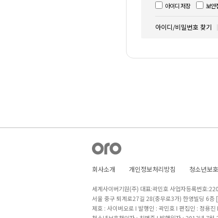
아이디 저장
보안
아이디/비밀번호 찾기
회사소개
개인정보처리방침
청소년보
세계사이버기원(주) 대표:곽민호 사업자등록번호:220-8
서울 중구 퇴계로27길 28(충무로3가) 한영빌딩 6층
제호 : 사이버오로 I 발행인 : 곽민호 I 편집인 : 정용진
청소년보호책임자 : 최병준 I 발행일자 : 2013년 7월 