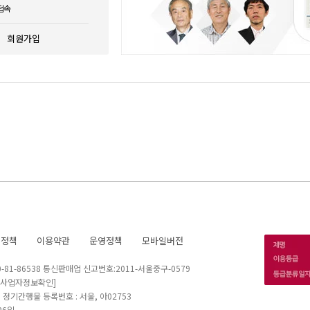
접속
회원가입
호정책
이용약관
운영정책
모바일버전
1-86538 통신판매업 신고번호:2011-서울중구-0579
[사업자정보확인]
 I 정기간행물 등록번호 : 서울, 아02753
26일