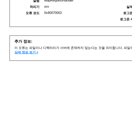
MapRequestHandler
알림
oro
처리기
실제
0x80070002
오류 코드
로그온
로그온 
추가 정보:
이 오류는 파일이나 디렉터리가 서버에 존재하지 않는다는 것을 의미합니다. 파일이
상세 정보 보기 »