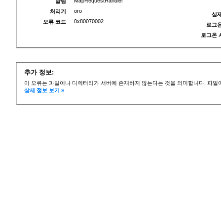
MapRequestHandler
알림
oro
처리기
실제
0x80070002
오류 코드
로그온
로그온 
추가 정보:
이 오류는 파일이나 디렉터리가 서버에 존재하지 않는다는 것을 의미합니다. 파일이
상세 정보 보기 »