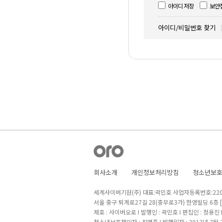
아이디 저장
보안
아이디/비밀번호 찾기
회사소개
개인정보처리방침
청소년보
세계사이버기원(주) 대표:곽민호 사업자등록번호:220-8
서울 중구 퇴계로27길 28(충무로3가) 한영빌딩 6층
제호 : 사이버오로 I 발행인 : 곽민호 I 편집인 : 정용진
청소년보호책임자 : 최병준 I 발행일자 : 2013년 7월 