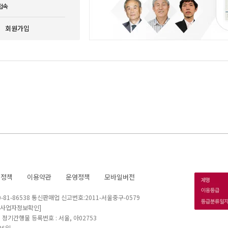
접속
회원가입
호정책
이용약관
운영정책
모바일버전
1-86538 통신판매업 신고번호:2011-서울중구-0579
[사업자정보확인]
 I 정기간행물 등록번호 : 서울, 아02753
26일