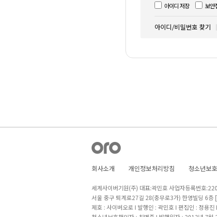
아이디 저장
보안
아이디/비밀번호 찾기
회사소개
개인정보처리방침
청소년보
세계사이버기원(주) 대표:곽민호 사업자등록번호:220-8
서울 중구 퇴계로27길 28(충무로3가) 한영빌딩 6층
제호 : 사이버오로 I 발행인 : 곽민호 I 편집인 : 정용진
청소년보호책임자 : 최병준 I 발행일자 : 2013년 7월 