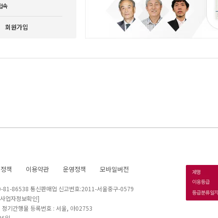
접속
회원가입
호정책
이용약관
운영정책
모바일버전
1-86538 통신판매업 신고번호:2011-서울중구-0579
[사업자정보확인]
 I 정기간행물 등록번호 : 서울, 아02753
26일