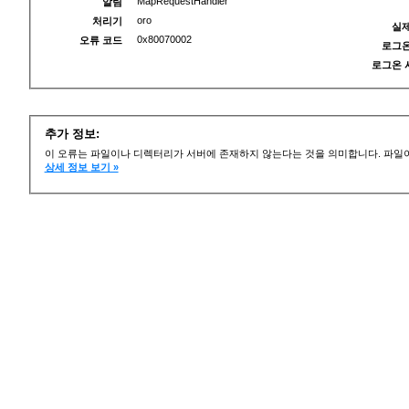
MapRequestHandler
알림
oro
처리기
실제
0x80070002
오류 코드
로그온
로그온 
추가 정보:
이 오류는 파일이나 디렉터리가 서버에 존재하지 않는다는 것을 의미합니다. 파일이
상세 정보 보기 »