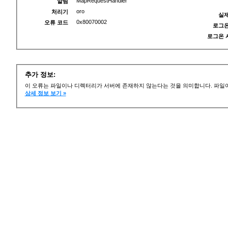
MapRequestHandler
알림
oro
처리기
실제
0x80070002
오류 코드
로그온
로그온 
추가 정보:
이 오류는 파일이나 디렉터리가 서버에 존재하지 않는다는 것을 의미합니다. 파일이
상세 정보 보기 »