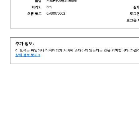
MapRequestHandler
알림
oro
처리기
실제
0x80070002
오류 코드
로그온
로그온 
추가 정보:
이 오류는 파일이나 디렉터리가 서버에 존재하지 않는다는 것을 의미합니다. 파일이
상세 정보 보기 »