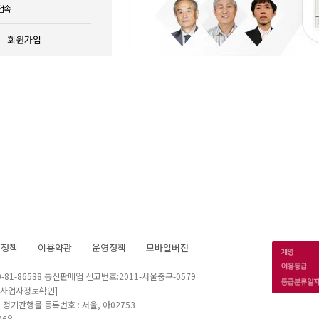
접속
회원가입
호정책
이용약관
운영정책
모바일버전
1-86538 통신판매업 신고번호:2011-서울중구-0579
[사업자정보확인]
 I 정기간행물 등록번호 : 서울, 아02753
26일