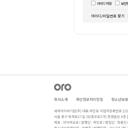
아이디 저장
보안
아이디/비밀번호 찾기
회사소개
개인정보처리방침
청소년보
세계사이버기원(주) 대표:곽민호 사업자등록번호:220-8
서울 중구 퇴계로27길 28(충무로3가) 한영빌딩 6층
제호 : 사이버오로 I 발행인 : 곽민호 I 편집인 : 정용진
청소년보호책임자 : 최병준 I 발행일자 : 2013년 7월 