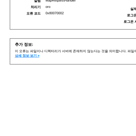
MapRequestHandler
알림
oro
처리기
실제
0x80070002
오류 코드
로그온
로그온 
추가 정보:
이 오류는 파일이나 디렉터리가 서버에 존재하지 않는다는 것을 의미합니다. 파일이
상세 정보 보기 »