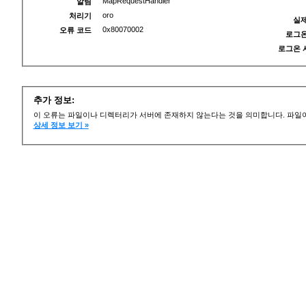
MapRequestHandler
알림
oro
처리기
실제
0x80070002
오류 코드
로그온
로그온 
추가 정보:
이 오류는 파일이나 디렉터리가 서버에 존재하지 않는다는 것을 의미합니다. 파일이
상세 정보 보기 »