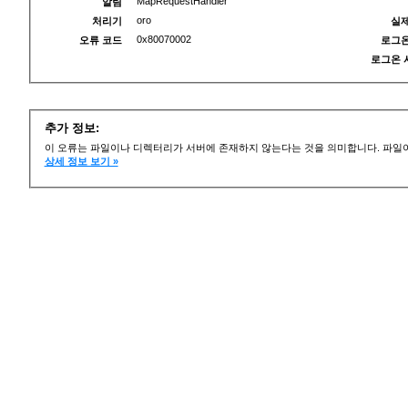
MapRequestHandler
알림
oro
처리기
실제
0x80070002
오류 코드
로그온
로그온 
추가 정보:
이 오류는 파일이나 디렉터리가 서버에 존재하지 않는다는 것을 의미합니다. 파일이
상세 정보 보기 »