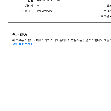
MapRequestHandler
알림
oro
처리기
실제
0x80070002
오류 코드
로그온
로그온 
추가 정보:
이 오류는 파일이나 디렉터리가 서버에 존재하지 않는다는 것을 의미합니다. 파일이
상세 정보 보기 »