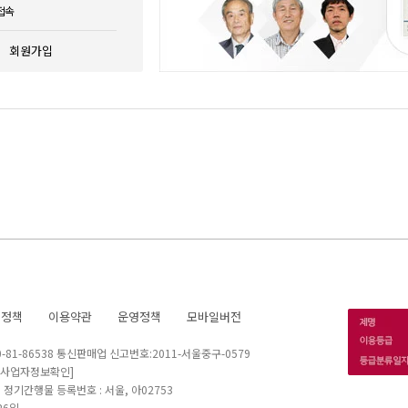
접속
회원가입
호정책
이용약관
운영정책
모바일버전
1-86538 통신판매업 신고번호:2011-서울중구-0579
[사업자정보확인]
 I 정기간행물 등록번호 : 서울, 아02753
26일