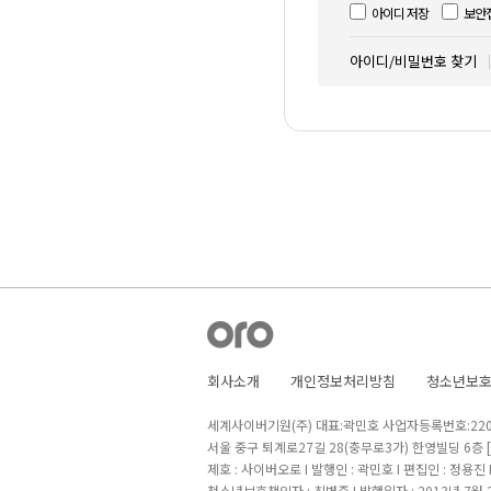
아이디 저장
보안
아이디/비밀번호 찾기
회사소개
개인정보처리방침
청소년보
세계사이버기원(주) 대표:곽민호 사업자등록번호:220-8
서울 중구 퇴계로27길 28(충무로3가) 한영빌딩 6층
제호 : 사이버오로 I 발행인 : 곽민호 I 편집인 : 정용진
청소년보호책임자 : 최병준 I 발행일자 : 2013년 7월 