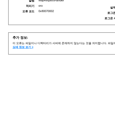
MapRequestHandler
알림
oro
처리기
실제
0x80070002
오류 코드
로그온
로그온 
추가 정보:
이 오류는 파일이나 디렉터리가 서버에 존재하지 않는다는 것을 의미합니다. 파일이
상세 정보 보기 »