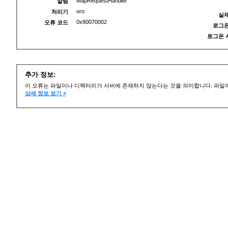
MapRequestHandler
알림
oro
처리기
실제
0x80070002
오류 코드
로그온
로그온 
추가 정보:
이 오류는 파일이나 디렉터리가 서버에 존재하지 않는다는 것을 의미합니다. 파일이
상세 정보 보기 »