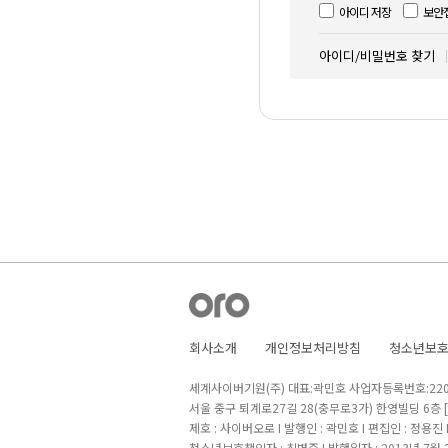
아이디 저장
보안
아이디/비밀번호 찾기
회사소개
개인정보처리방침
청소년보
세계사이버기원(주) 대표:곽민호 사업자등록번호:220-8
서울 중구 퇴계로27길 28(충무로3가) 한영빌딩 6층
제호 : 사이버오로 I 발행인 : 곽민호 I 편집인 : 정용진
청소년보호책임자 : 최병준 I 발행일자 : 2013년 7월 