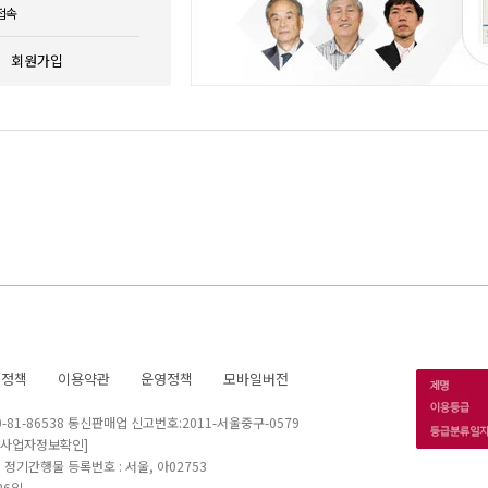
접속
회원가입
호정책
이용약관
운영정책
모바일버전
1-86538 통신판매업 신고번호:2011-서울중구-0579
[사업자정보확인]
 I 정기간행물 등록번호 : 서울, 아02753
26일