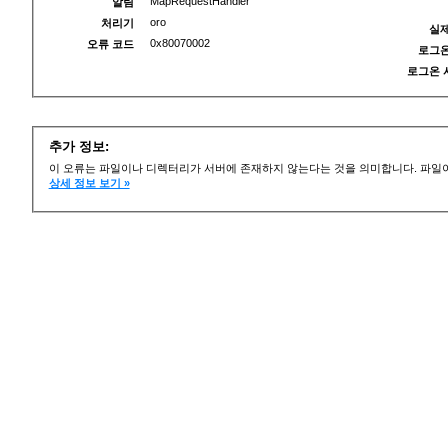
MapRequestHandler
알림
oro
처리기
실제
0x80070002
오류 코드
로그온
로그온 
추가 정보:
이 오류는 파일이나 디렉터리가 서버에 존재하지 않는다는 것을 의미합니다. 파일이
상세 정보 보기 »