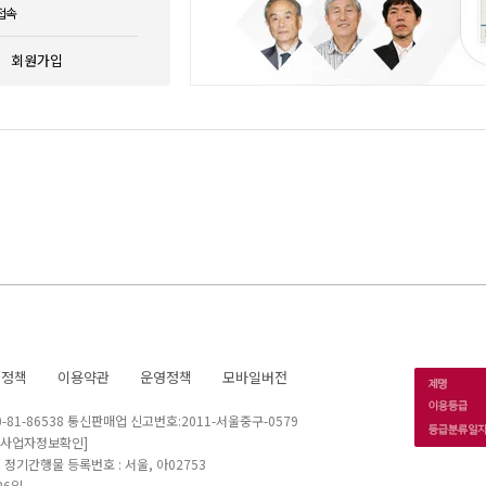
접속
회원가입
호정책
이용약관
운영정책
모바일버전
1-86538 통신판매업 신고번호:2011-서울중구-0579
[사업자정보확인]
 I 정기간행물 등록번호 : 서울, 아02753
26일