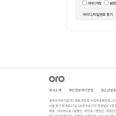
아이디 저장
보안
아이디/비밀번호 찾기
회사소개
개인정보처리방침
청소년보
세계사이버기원(주) 대표:곽민호 사업자등록번호:220-8
서울 중구 퇴계로27길 28(충무로3가) 한영빌딩 6층
제호 : 사이버오로 I 발행인 : 곽민호 I 편집인 : 정용진
청소년보호책임자 : 최병준 I 발행일자 : 2013년 7월 