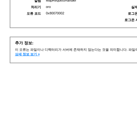
MapRequestHandler
알림
oro
처리기
실제
0x80070002
오류 코드
로그온
로그온 
추가 정보:
이 오류는 파일이나 디렉터리가 서버에 존재하지 않는다는 것을 의미합니다. 파일이
상세 정보 보기 »