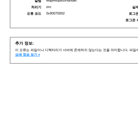
MapRequestHandler
알림
oro
처리기
실제
0x80070002
오류 코드
로그온
로그온 
추가 정보:
이 오류는 파일이나 디렉터리가 서버에 존재하지 않는다는 것을 의미합니다. 파일이
상세 정보 보기 »