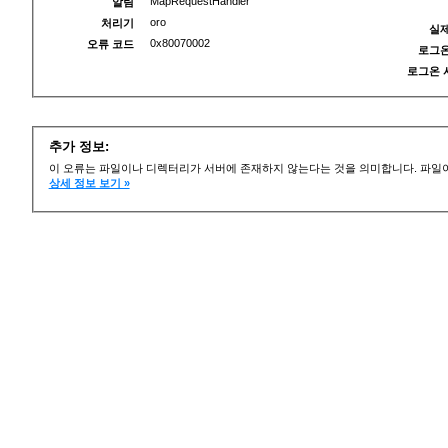
MapRequestHandler
알림
oro
처리기
실제
0x80070002
오류 코드
로그온
로그온 
추가 정보:
이 오류는 파일이나 디렉터리가 서버에 존재하지 않는다는 것을 의미합니다. 파일이
상세 정보 보기 »