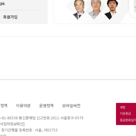
접속
회원가입
호정책
이용약관
운영정책
모바일버전
1-86538 통신판매업 신고번호:2011-서울중구-0579
[사업자정보확인]
 I 정기간행물 등록번호 : 서울, 아02753
26일