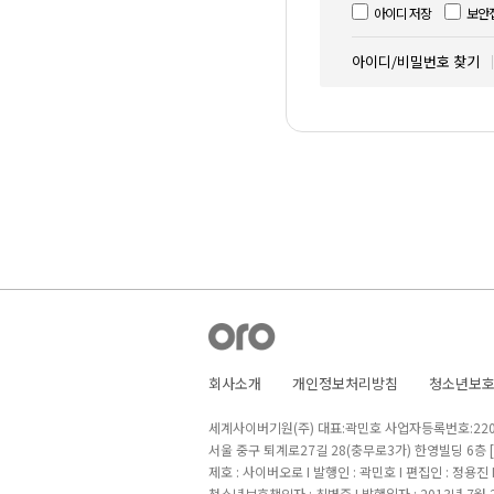
아이디 저장
보안
아이디/비밀번호 찾기
회사소개
개인정보처리방침
청소년보
세계사이버기원(주) 대표:곽민호 사업자등록번호:220-8
서울 중구 퇴계로27길 28(충무로3가) 한영빌딩 6층
제호 : 사이버오로 I 발행인 : 곽민호 I 편집인 : 정용진
청소년보호책임자 : 최병준 I 발행일자 : 2013년 7월 