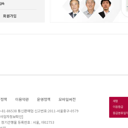
접속
회원가입
호정책
이용약관
운영정책
모바일버전
1-86538 통신판매업 신고번호:2011-서울중구-0579
[사업자정보확인]
 I 정기간행물 등록번호 : 서울, 아02753
26일