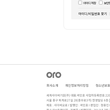
아이디 저장
보안
아이디/비밀번호 찾기
회사소개
개인정보처리방침
청소년보
세계사이버기원(주) 대표:곽민호 사업자등록번호:220-8
서울 중구 퇴계로27길 28(충무로3가) 한영빌딩 6층
제호 : 사이버오로 I 발행인 : 곽민호 I 편집인 : 정용진
청소년보호책임자 : 최병준 I 발행일자 : 2013년 7월 