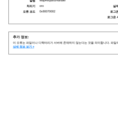
MapRequestHandler
알림
oro
처리기
실제
0x80070002
오류 코드
로그온
로그온 
추가 정보:
이 오류는 파일이나 디렉터리가 서버에 존재하지 않는다는 것을 의미합니다. 파일이
상세 정보 보기 »