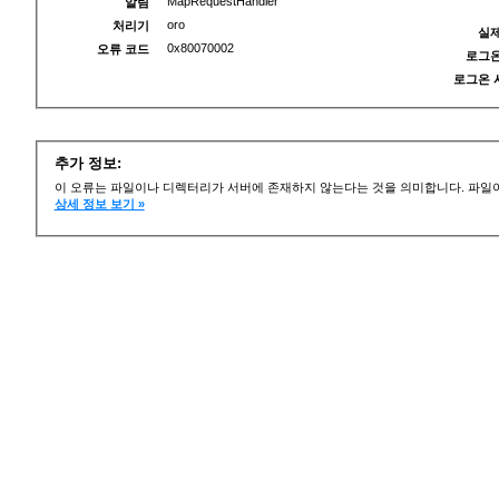
MapRequestHandler
알림
oro
처리기
실제
0x80070002
오류 코드
로그온
로그온 
추가 정보:
이 오류는 파일이나 디렉터리가 서버에 존재하지 않는다는 것을 의미합니다. 파일이
상세 정보 보기 »