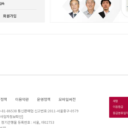
접속
회원가입
호정책
이용약관
운영정책
모바일버전
1-86538 통신판매업 신고번호:2011-서울중구-0579
[사업자정보확인]
 I 정기간행물 등록번호 : 서울, 아02753
26일