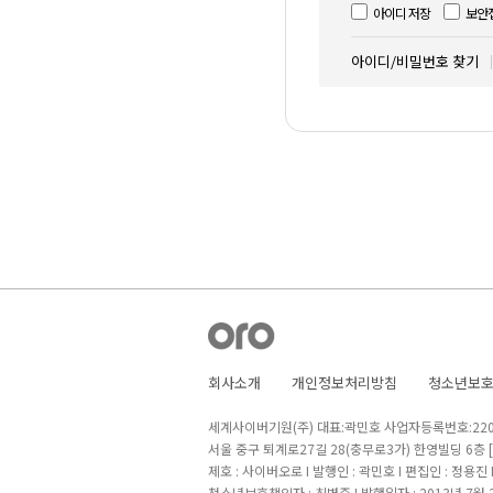
아이디 저장
보안
아이디/비밀번호 찾기
회사소개
개인정보처리방침
청소년보
세계사이버기원(주) 대표:곽민호 사업자등록번호:220-8
서울 중구 퇴계로27길 28(충무로3가) 한영빌딩 6층
제호 : 사이버오로 I 발행인 : 곽민호 I 편집인 : 정용진
청소년보호책임자 : 최병준 I 발행일자 : 2013년 7월 