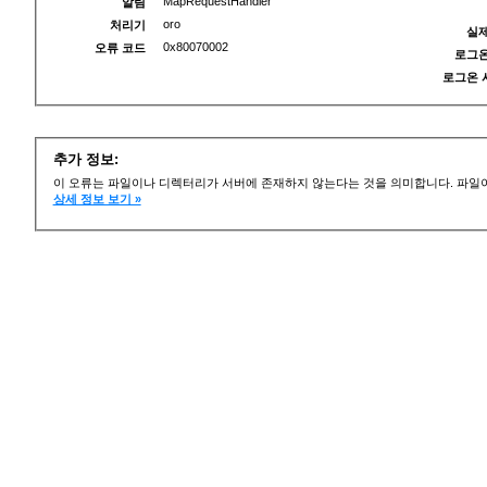
MapRequestHandler
알림
oro
처리기
실제
0x80070002
오류 코드
로그온
로그온 
추가 정보:
이 오류는 파일이나 디렉터리가 서버에 존재하지 않는다는 것을 의미합니다. 파일이
상세 정보 보기 »