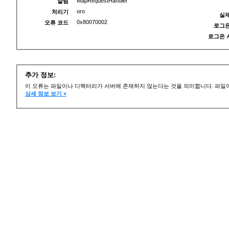
MapRequestHandler
알림
oro
처리기
실제
0x80070002
오류 코드
로그온
로그온 
추가 정보:
이 오류는 파일이나 디렉터리가 서버에 존재하지 않는다는 것을 의미합니다. 파일이
상세 정보 보기 »