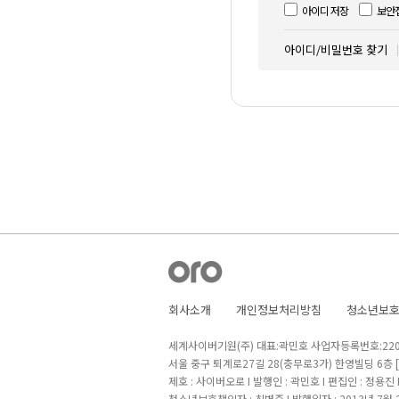
아이디 저장
보안
아이디/비밀번호 찾기
회사소개
개인정보처리방침
청소년보
세계사이버기원(주) 대표:곽민호 사업자등록번호:220-8
서울 중구 퇴계로27길 28(충무로3가) 한영빌딩 6층
제호 : 사이버오로 I 발행인 : 곽민호 I 편집인 : 정용진
청소년보호책임자 : 최병준 I 발행일자 : 2013년 7월 