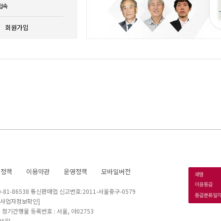
접속
회원가입
호정책
이용약관
운영정책
모바일버전
1-86538 통신판매업 신고번호:2011-서울중구-0579
[사업자정보확인]
 I 정기간행물 등록번호 : 서울, 아02753
26일